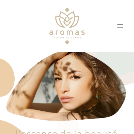
Accueil
Soins
Je veux faire un bon cadeau
Plan d’accès
Prendre RDV
l
'
e
s
s
e
n
c
e
d
e
l
a
b
e
a
u
t
é