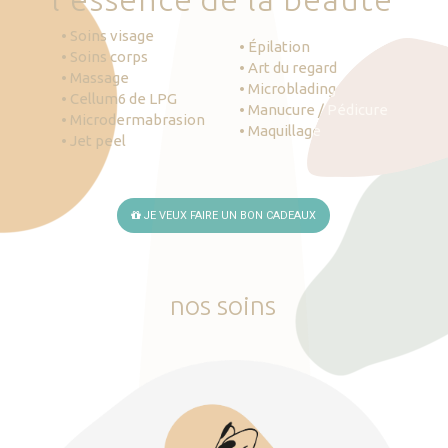
• Soins visage
• Épilation
• Soins corps
• Art du regard
• Massage
• Microblading
• Cellum6 de LPG
• Manucure / Pédicure
• Microdermabrasion
• Maquillage
• Jet peel
JE VEUX FAIRE UN BON CADEAUX
nos
soins