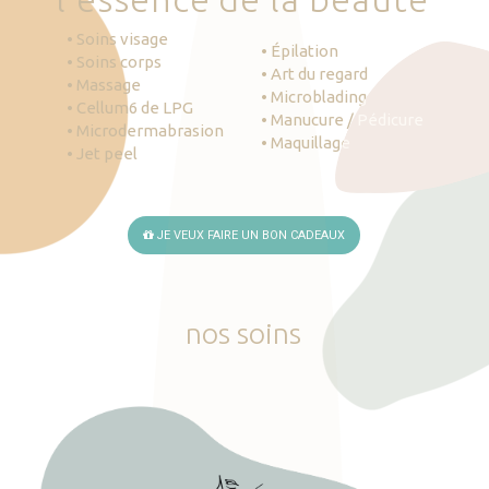
• Soins visage
• Épilation
• Soins corps
• Art du regard
• Massage
• Microblading
• Cellum6 de LPG
• Manucure / Pédicure
• Microdermabrasion
• Maquillage
• Jet peel
JE VEUX FAIRE UN BON CADEAUX
nos
soins