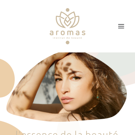
Accueil
Soins
Je veux faire un bon cadeau
Plan d’accès
Prendre RDV
l
'
e
s
s
e
n
c
e
d
e
l
a
b
e
a
u
t
é