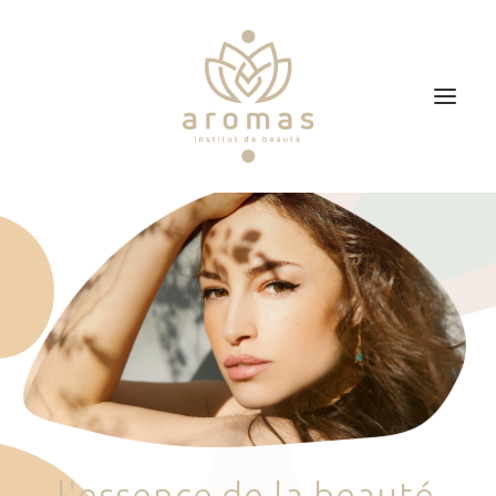
Accueil
Soins
Je veux faire un bon cadeau
Plan d’accès
Prendre RDV
l
'
e
s
s
e
n
c
e
d
e
l
a
b
e
a
u
t
é