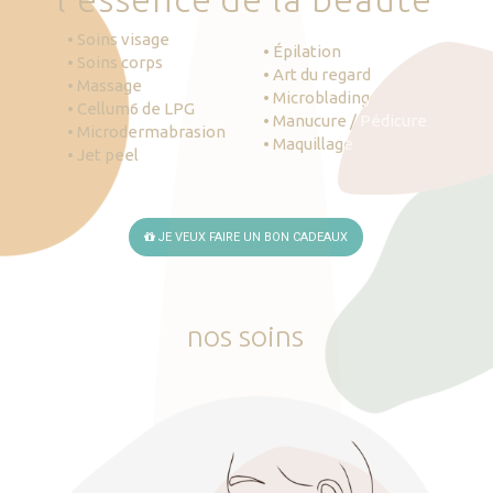
• Soins visage
• Épilation
• Soins corps
• Art du regard
• Massage
• Microblading
• Cellum6 de LPG
• Manucure / Pédicure
• Microdermabrasion
• Maquillage
• Jet peel
JE VEUX FAIRE UN BON CADEAUX
nos
soins