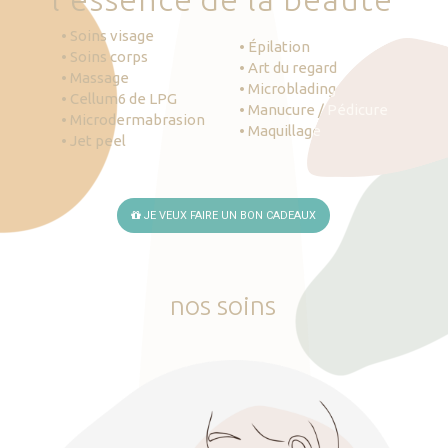
• Soins visage
• Épilation
• Soins corps
• Art du regard
• Massage
• Microblading
• Cellum6 de LPG
• Manucure / Pédicure
• Microdermabrasion
• Maquillage
• Jet peel
JE VEUX FAIRE UN BON CADEAUX
nos
soins