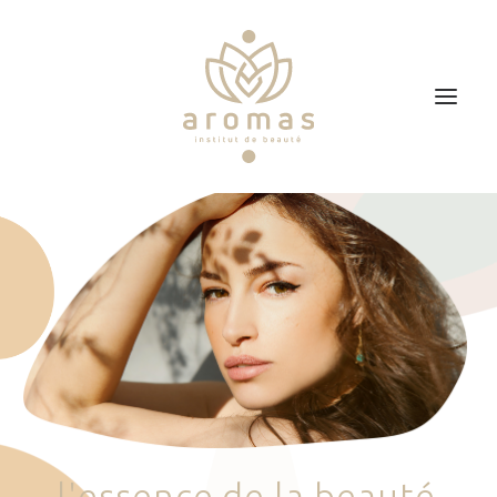
Accueil
Soins
Je veux faire un bon cadeau
Plan d’accès
Prendre RDV
l
'
e
s
s
e
n
c
e
d
e
l
a
b
e
a
u
t
é