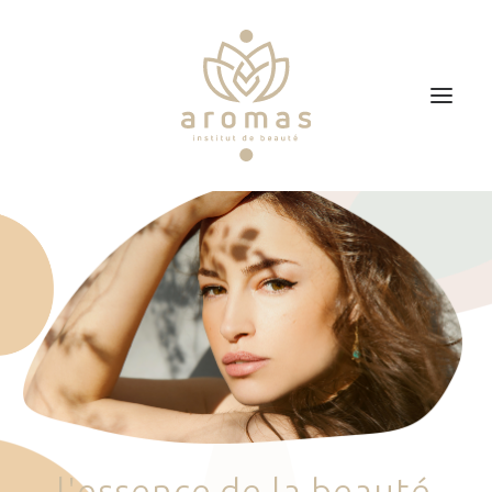
Accueil
Soins
Je veux faire un bon cadeau
Plan d’accès
Prendre RDV
l
'
e
s
s
e
n
c
e
d
e
l
a
b
e
a
u
t
é