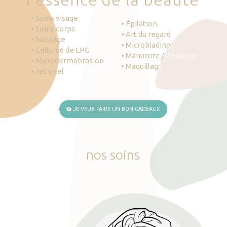
• Soins visage
• Épilation
• Soins corps
• Art du regard
• Massage
• Microblading
• Cellum6 de LPG
• Manucure / Pédicure
• Microdermabrasion
• Maquillage
• Jet peel
JE VEUX FAIRE UN BON CADEAUX
nos
soins