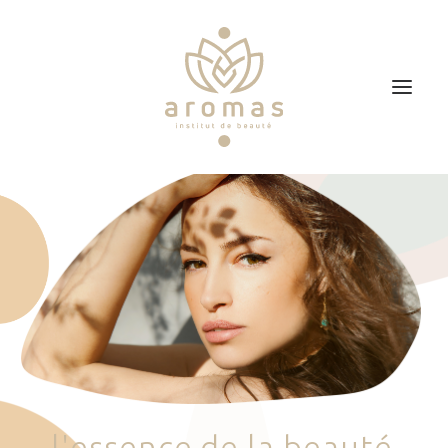
Accueil
Soins
Je veux faire un bon cadeau
Plan d’accès
Prendre RDV
l
'
e
s
s
e
n
c
e
d
e
l
a
b
e
a
u
t
é