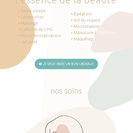
• Soins visage
• Épilation
• Soins corps
• Art du regard
• Massage
• Microblading
• Cellum6 de LPG
• Manucure / Pédicure
• Microdermabrasion
• Maquillage
• Jet peel
JE VEUX FAIRE UN BON CADEAUX
nos
soins