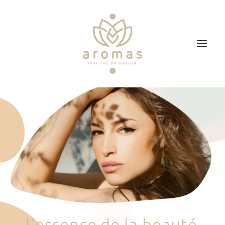
Accueil
Soins
Je veux faire un bon cadeau
Plan d’accès
Prendre RDV
l
'
e
s
s
e
n
c
e
d
e
l
a
b
e
a
u
t
é