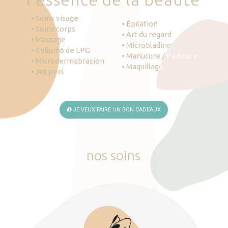
• Soins visage
• Épilation
• Soins corps
• Art du regard
• Massage
• Microblading
• Cellum6 de LPG
• Manucure / Pédicure
• Microdermabrasion
• Maquillage
• Jet peel
JE VEUX FAIRE UN BON CADEAUX
nos
soins