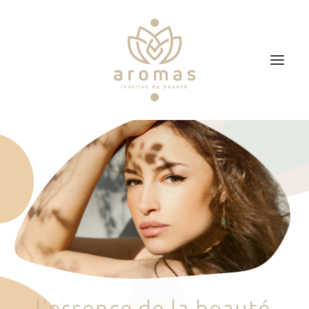
Accueil
Soins
Je veux faire un bon cadeau
Plan d’accès
Prendre RDV
l
'
e
s
s
e
n
c
e
d
e
l
a
b
e
a
u
t
é