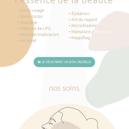
• Soins visage
• Épilation
• Soins corps
• Art du regard
• Massage
• Microblading
• Cellum6 de LPG
• Manucure / Pédicure
• Microdermabrasion
• Maquillage
• Jet peel
JE VEUX FAIRE UN BON CADEAUX
nos
soins