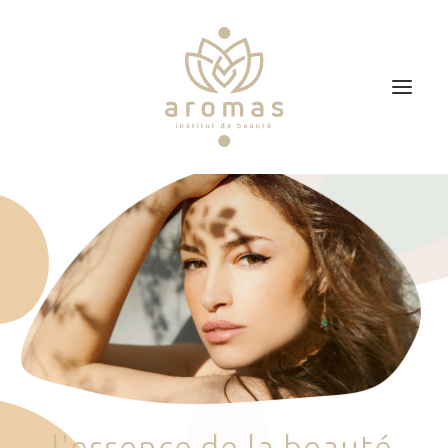
Accueil
Soins
Je veux faire un bon cadeau
Plan d’accès
Prendre RDV
l
'
e
s
s
e
n
c
e
d
e
l
a
b
e
a
u
t
é