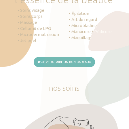
• Soins visage
• Épilation
• Soins corps
• Art du regard
• Massage
• Microblading
• Cellum6 de LPG
• Manucure / Pédicure
• Microdermabrasion
• Maquillage
• Jet peel
JE VEUX FAIRE UN BON CADEAUX
nos
soins