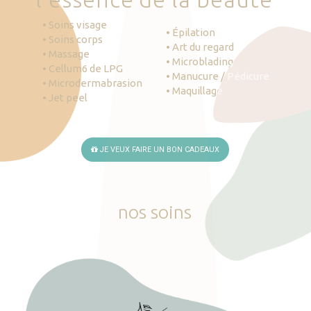
• Soins visage
• Épilation
• Soins corps
• Art du regard
• Massage
• Microblading
• Cellum6 de LPG
• Manucure / Pédicure
• Microdermabrasion
• Maquillage
• Jet peel
JE VEUX FAIRE UN BON CADEAUX
nos
soins