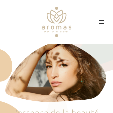
Accueil
Soins
Je veux faire un bon cadeau
Plan d’accès
Prendre RDV
l
'
e
s
s
e
n
c
e
d
e
l
a
b
e
a
u
t
é