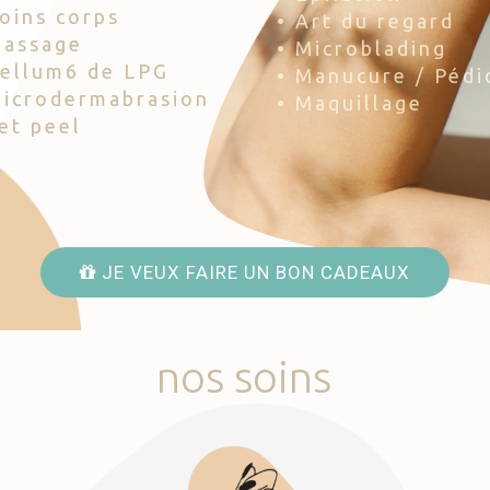
Soins corps
• Art du regard
Massage
• Microblading
Cellum6 de LPG
• Manucure / Pédi
Microdermabrasion
• Maquillage
Jet peel
JE VEUX FAIRE UN BON CADEAUX
nos
soins