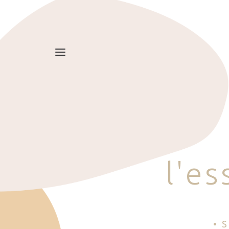
l
'
e
s
• 