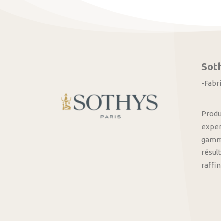
Sot
-Fabr
Produ
exper
gamme
résult
raffi