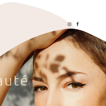
a
u
t
é