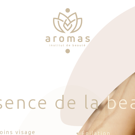
s
e
n
c
e
d
e
l
a
b
e
Soins visage
• Épilation