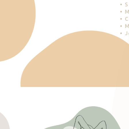
• 
• 
• 
• 
• 