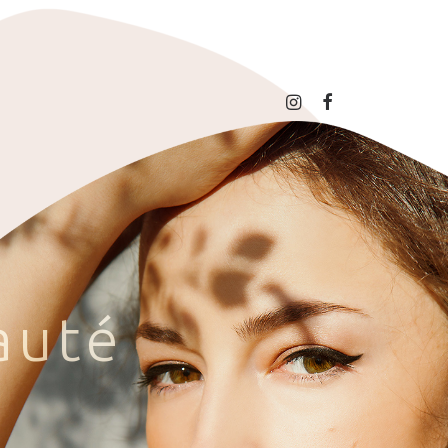
a
u
t
é