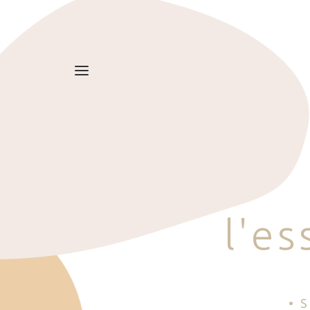
l
'
e
s
• 