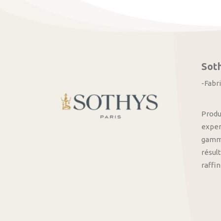
Sot
-Fabr
Produ
exper
gamme
résult
raffi