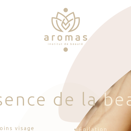
s
e
n
c
e
d
e
l
a
b
e
Soins visage
• Épilation