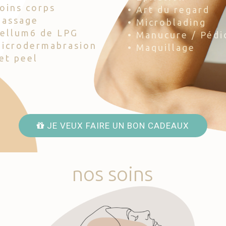
Soins corps
• Art du regard
Massage
• Microblading
Cellum6 de LPG
• Manucure / Pédi
Microdermabrasion
• Maquillage
Jet peel
JE VEUX FAIRE UN BON CADEAUX
nos
soins