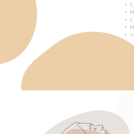
• 
• 
• 
• 
• 