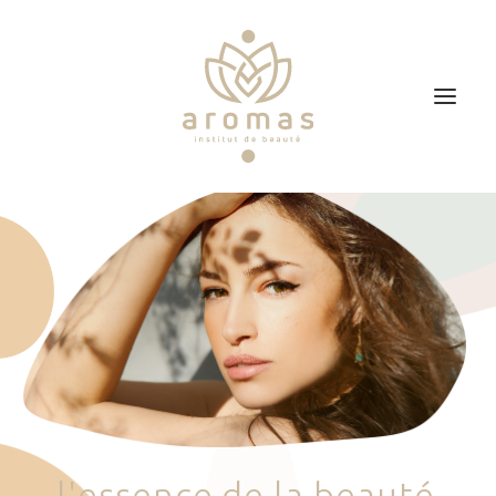
Accueil
Soins
Je veux faire un bon cadeau
Plan d’accès
Prendre RDV
l
'
e
s
s
e
n
c
e
d
e
l
a
b
e
a
u
t
é