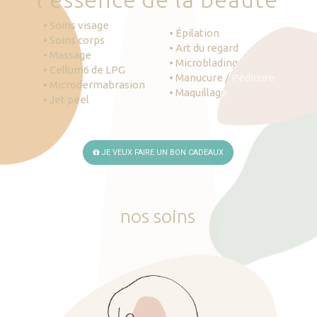
• Soins visage
• Épilation
• Soins corps
• Art du regard
• Massage
• Microblading
• Cellum6 de LPG
• Manucure / Pédicure
• Microdermabrasion
• Maquillage
• Jet peel
JE VEUX FAIRE UN BON CADEAUX
nos
soins