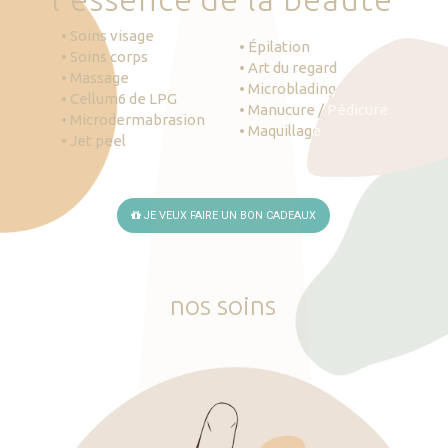
• Soins visage
• Épilation
• Soins corps
• Art du regard
• Massage
• Microblading
• Cellum6 de LPG
• Manucure / Pédicure
• Microdermabrasion
• Maquillage
• Jet peel
JE VEUX FAIRE UN BON CADEAUX
nos
soins