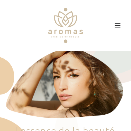
Accueil
Soins
Je veux faire un bon cadeau
Plan d’accès
Prendre RDV
l
'
e
s
s
e
n
c
e
d
e
l
a
b
e
a
u
t
é