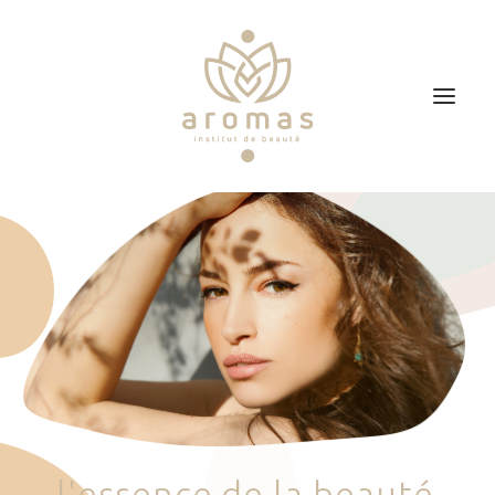
Accueil
Soins
Je veux faire un bon cadeau
Plan d’accès
Prendre RDV
l
'
e
s
s
e
n
c
e
d
e
l
a
b
e
a
u
t
é