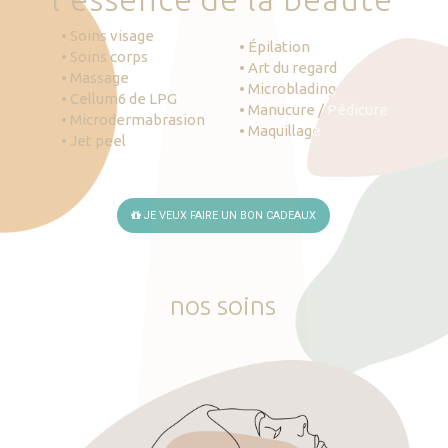
• Soins visage
• Épilation
• Soins corps
• Art du regard
• Massage
• Microblading
• Cellum6 de LPG
• Manucure / Pédicure
• Microdermabrasion
• Maquillage
• Jet peel
JE VEUX FAIRE UN BON CADEAUX
nos
soins