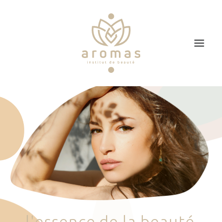
Accueil
Soins
Je veux faire un bon cadeau
Plan d’accès
Prendre RDV
l
'
e
s
s
e
n
c
e
d
e
l
a
b
e
a
u
t
é