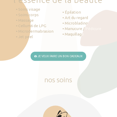
• Soins visage
• Épilation
• Soins corps
• Art du regard
• Massage
• Microblading
• Cellum6 de LPG
• Manucure / Pédicure
• Microdermabrasion
• Maquillage
• Jet peel
JE VEUX FAIRE UN BON CADEAUX
nos
soins