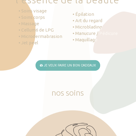
• Soins visage
• Épilation
• Soins corps
• Art du regard
• Massage
• Microblading
• Cellum6 de LPG
• Manucure / Pédicure
• Microdermabrasion
• Maquillage
• Jet peel
JE VEUX FAIRE UN BON CADEAUX
nos
soins