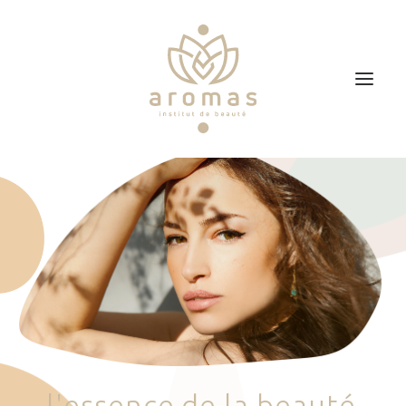
Accueil
Soins
Je veux faire un bon cadeau
Plan d’accès
Prendre RDV
l
'
e
s
s
e
n
c
e
d
e
l
a
b
e
a
u
t
é