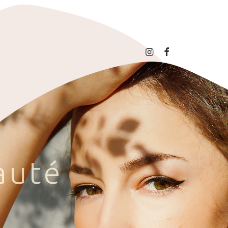
a
u
t
é