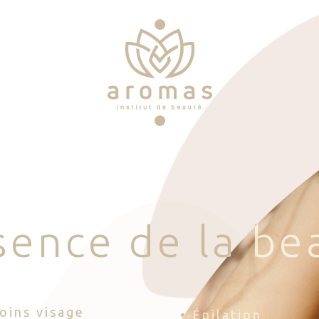
s
e
n
c
e
d
e
l
a
b
e
Soins visage
• Épilation