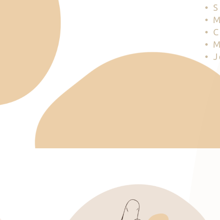
• 
• 
• 
• 
• 