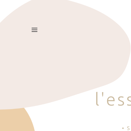
l
'
e
s
• 