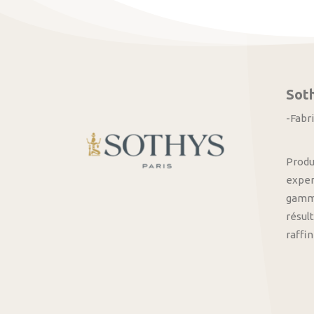
Sot
-Fabr
Produ
exper
gamme
résult
raffi