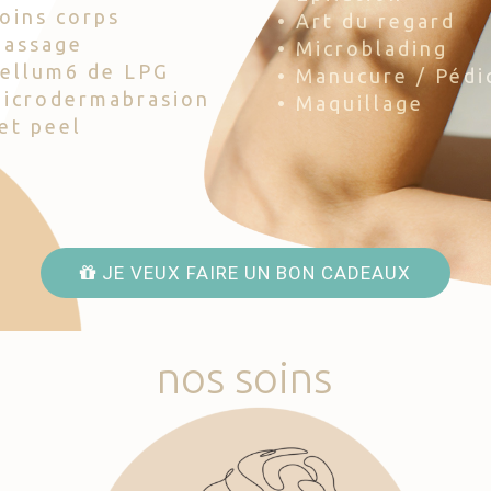
Soins corps
• Art du regard
Massage
• Microblading
Cellum6 de LPG
• Manucure / Pédi
Microdermabrasion
• Maquillage
Jet peel
JE VEUX FAIRE UN BON CADEAUX
nos
soins