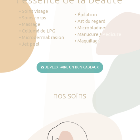
• Soins visage
• Épilation
• Soins corps
• Art du regard
• Massage
• Microblading
• Cellum6 de LPG
• Manucure / Pédicure
• Microdermabrasion
• Maquillage
• Jet peel
JE VEUX FAIRE UN BON CADEAUX
nos
soins