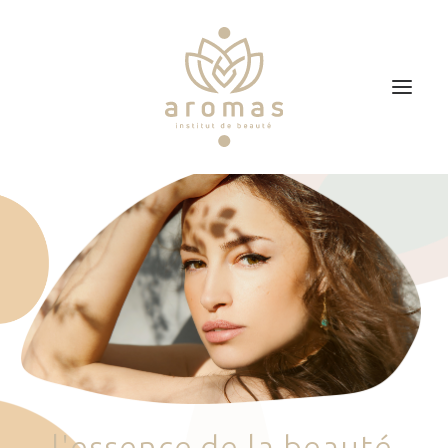
Accueil
Soins
Je veux faire un bon cadeau
Plan d’accès
Prendre RDV
l
'
e
s
s
e
n
c
e
d
e
l
a
b
e
a
u
t
é