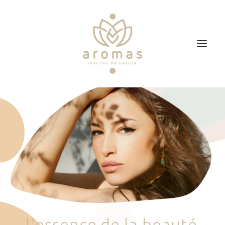
Accueil
Soins
Je veux faire un bon cadeau
Plan d’accès
Prendre RDV
l
'
e
s
s
e
n
c
e
d
e
l
a
b
e
a
u
t
é