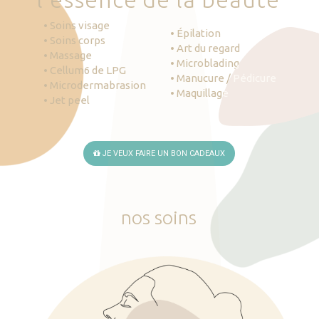
• Soins visage
• Épilation
• Soins corps
• Art du regard
• Massage
• Microblading
• Cellum6 de LPG
• Manucure / Pédicure
• Microdermabrasion
• Maquillage
• Jet peel
JE VEUX FAIRE UN BON CADEAUX
nos
soins