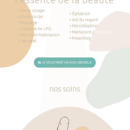
• Soins visage
• Épilation
• Soins corps
• Art du regard
• Massage
• Microblading
• Cellum6 de LPG
• Manucure / Pédicure
• Microdermabrasion
• Maquillage
• Jet peel
JE VEUX FAIRE UN BON CADEAUX
nos
soins