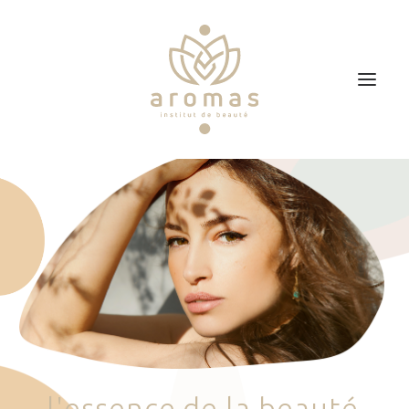
Accueil
Soins
Je veux faire un bon cadeau
Plan d’accès
Prendre RDV
l
'
e
s
s
e
n
c
e
d
e
l
a
b
e
a
u
t
é