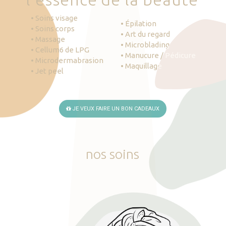
• Soins visage
• Épilation
• Soins corps
• Art du regard
• Massage
• Microblading
• Cellum6 de LPG
• Manucure / Pédicure
• Microdermabrasion
• Maquillage
• Jet peel
JE VEUX FAIRE UN BON CADEAUX
nos
soins