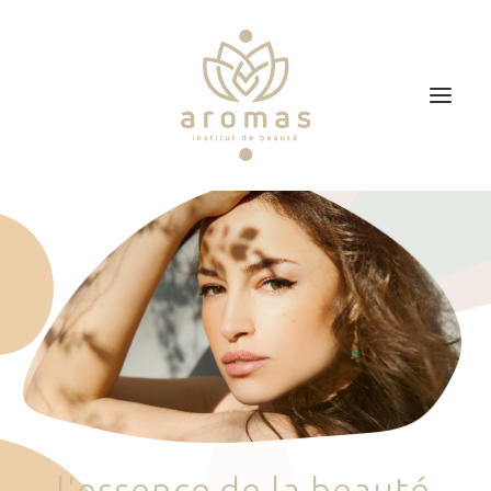
Accueil
Soins
Je veux faire un bon cadeau
Plan d’accès
Prendre RDV
l
'
e
s
s
e
n
c
e
d
e
l
a
b
e
a
u
t
é