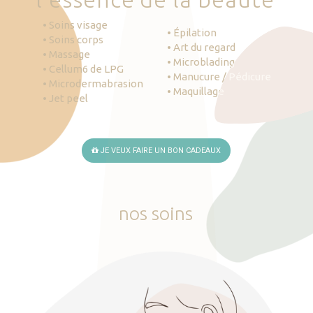
• Soins visage
• Épilation
• Soins corps
• Art du regard
• Massage
• Microblading
• Cellum6 de LPG
• Manucure / Pédicure
• Microdermabrasion
• Maquillage
• Jet peel
JE VEUX FAIRE UN BON CADEAUX
nos
soins