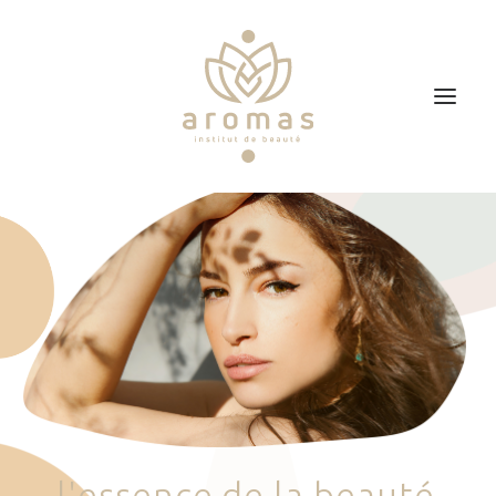
Accueil
Soins
Je veux faire un bon cadeau
Plan d’accès
Prendre RDV
l
'
e
s
s
e
n
c
e
d
e
l
a
b
e
a
u
t
é