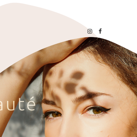
a
u
t
é