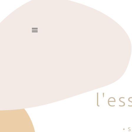
l
'
e
s
• 