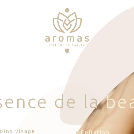
s
e
n
c
e
d
e
l
a
b
e
Soins visage
• Épilation