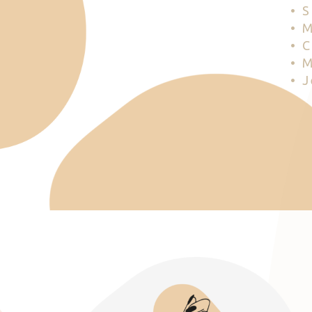
• 
• 
• 
• 
• 