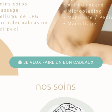
Soins corps
• Art du regard
Massage
• Microblading
Cellum6 de LPG
• Manucure / Pédi
Microdermabrasion
• Maquillage
Jet peel
JE VEUX FAIRE UN BON CADEAUX
nos
soins