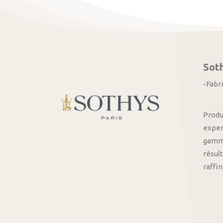
Sot
-Fabr
Produ
exper
gamme
résult
raffi