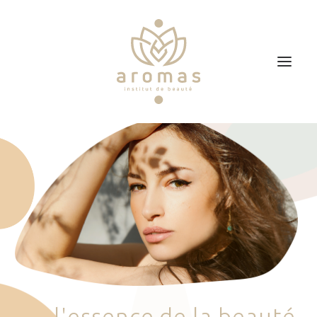
Accueil
Soins
Je veux faire un bon cadeau
Plan d’accès
Prendre RDV
l
'
e
s
s
e
n
c
e
d
e
l
a
b
e
a
u
t
é