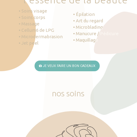
• Soins visage
• Épilation
• Soins corps
• Art du regard
• Massage
• Microblading
• Cellum6 de LPG
• Manucure / Pédicure
• Microdermabrasion
• Maquillage
• Jet peel
JE VEUX FAIRE UN BON CADEAUX
nos
soins