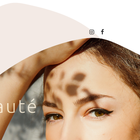
a
u
t
é