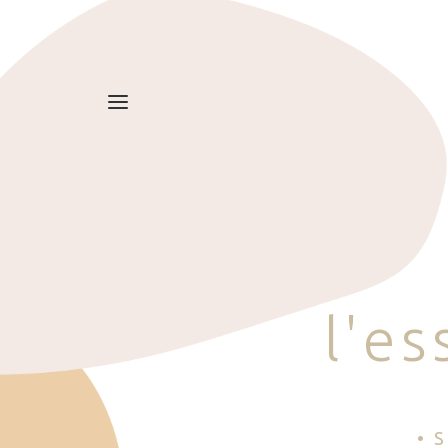
l
'
e
s
• 