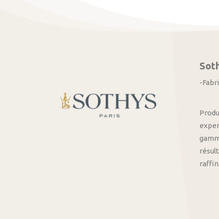
Sot
-Fabr
Produ
exper
gamme
résult
raffi