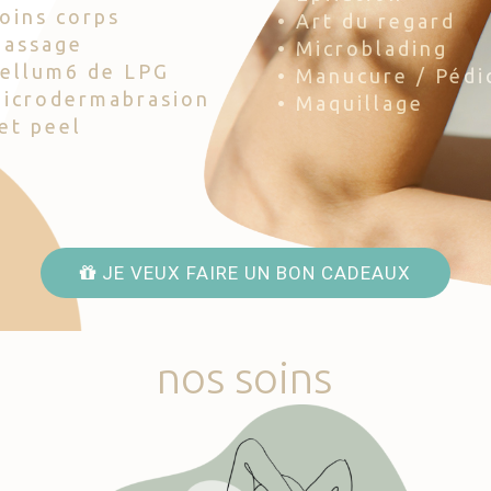
Soins corps
• Art du regard
Massage
• Microblading
Cellum6 de LPG
• Manucure / Pédi
Microdermabrasion
• Maquillage
Jet peel
JE VEUX FAIRE UN BON CADEAUX
nos
soins