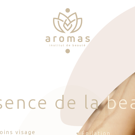
s
e
n
c
e
d
e
l
a
b
e
Soins visage
• Épilation