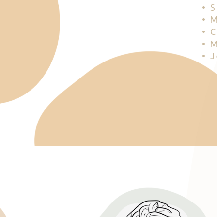
• 
• 
• 
• 
• 