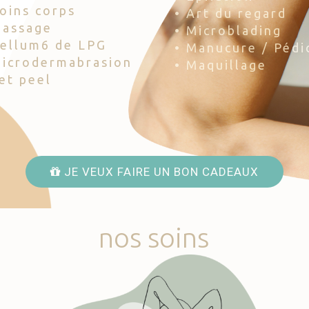
Soins corps
• Art du regard
Massage
• Microblading
Cellum6 de LPG
• Manucure / Pédi
Microdermabrasion
• Maquillage
Jet peel
JE VEUX FAIRE UN BON CADEAUX
nos
soins