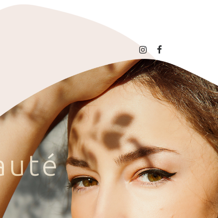
a
u
t
é