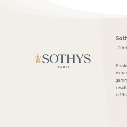
Sot
-Fabr
Produ
exper
gamme
résult
raffi