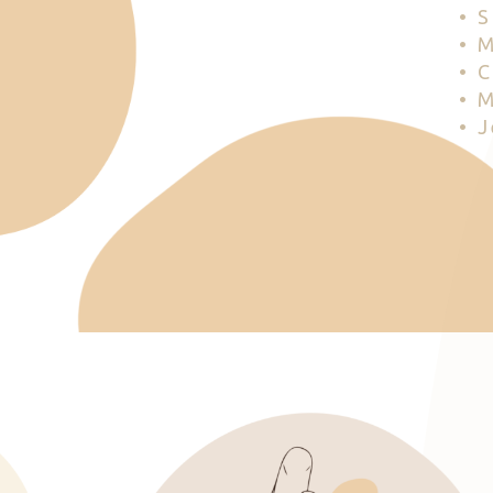
• 
• 
• 
• 
• 