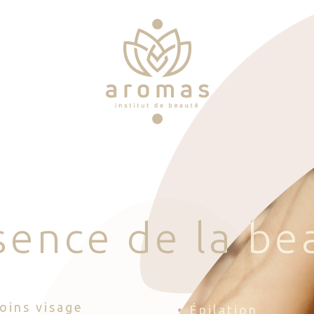
s
e
n
c
e
d
e
l
a
b
e
Soins visage
• Épilation