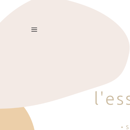
l
'
e
s
• 