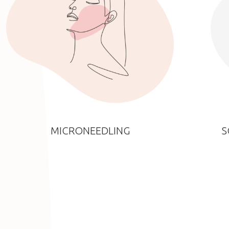
MICRONEEDLING
S