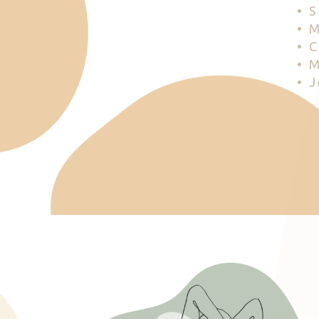
• 
• 
• 
• 
• 