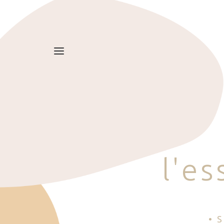
l
'
e
s
• 