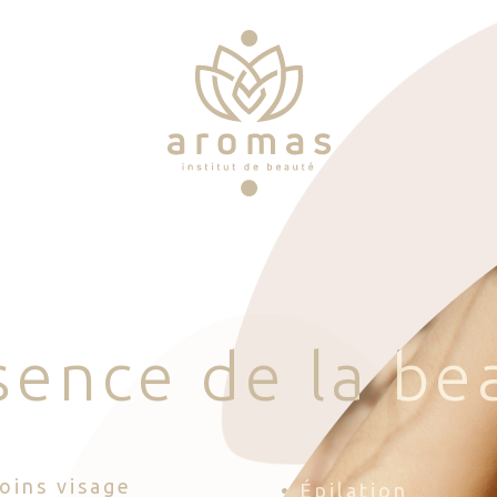
s
e
n
c
e
d
e
l
a
b
e
Soins visage
• Épilation