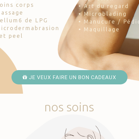
Soins corps
• Art du regard
Massage
• Microblading
Cellum6 de LPG
• Manucure / Pédi
Microdermabrasion
• Maquillage
Jet peel
JE VEUX FAIRE UN BON CADEAUX
nos
soins