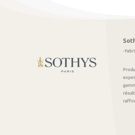
Sot
-Fabr
Produ
exper
gamme
résult
raffi