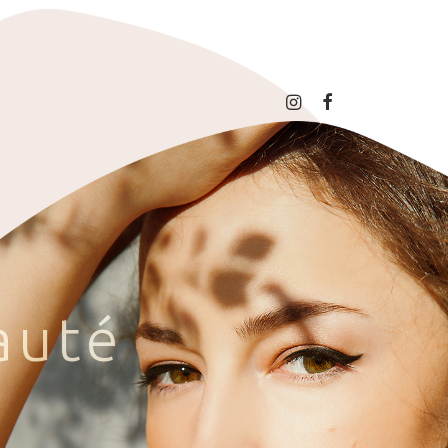
a
u
t
é