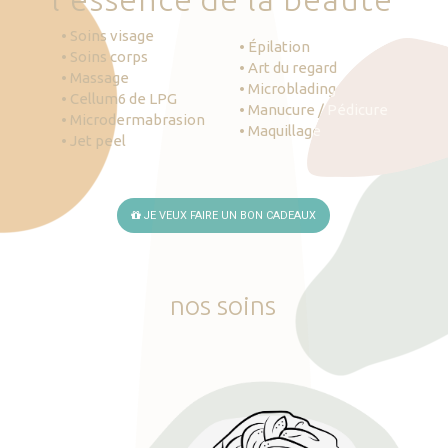
• Soins visage
• Épilation
• Soins corps
• Art du regard
• Massage
• Microblading
• Cellum6 de LPG
• Manucure / Pédicure
• Microdermabrasion
• Maquillage
• Jet peel
JE VEUX FAIRE UN BON CADEAUX
nos
soins