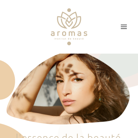
Accueil
Soins
Je veux faire un bon cadeau
Plan d’accès
Prendre RDV
l
'
e
s
s
e
n
c
e
d
e
l
a
b
e
a
u
t
é