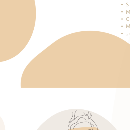
• 
• 
• 
• 
• 