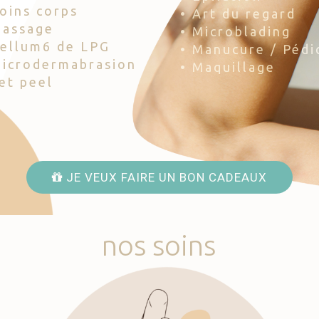
Soins corps
• Art du regard
Massage
• Microblading
Cellum6 de LPG
• Manucure / Pédi
Microdermabrasion
• Maquillage
Jet peel
JE VEUX FAIRE UN BON CADEAUX
nos
soins