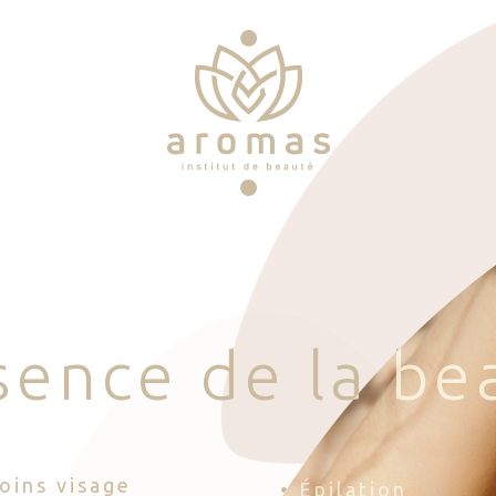
s
e
n
c
e
d
e
l
a
b
e
Soins visage
• Épilation