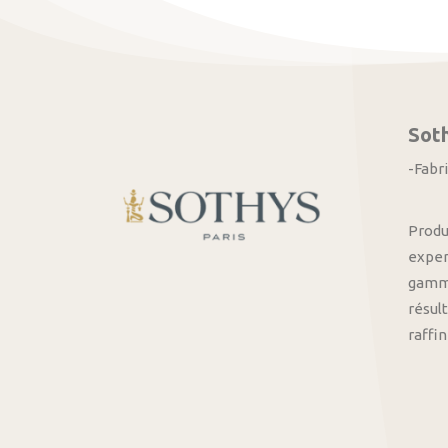
Sot
-Fabr
Produ
exper
gamme
résult
raffi