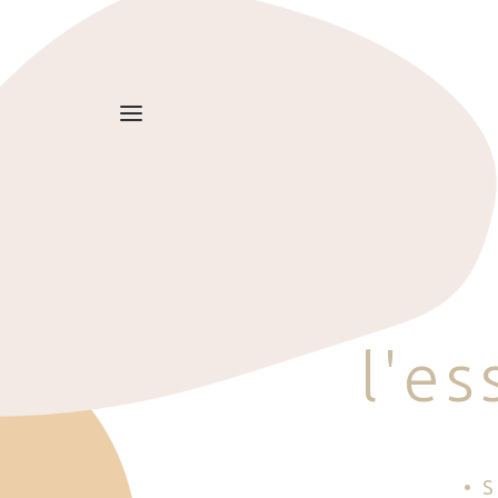
l
'
e
s
• 