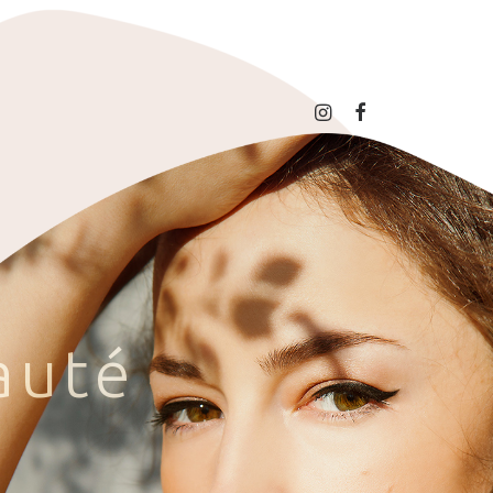
a
u
t
é