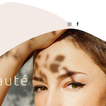
a
u
t
é