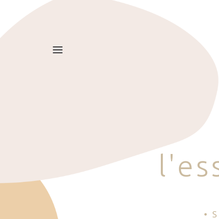
l
'
e
s
• 