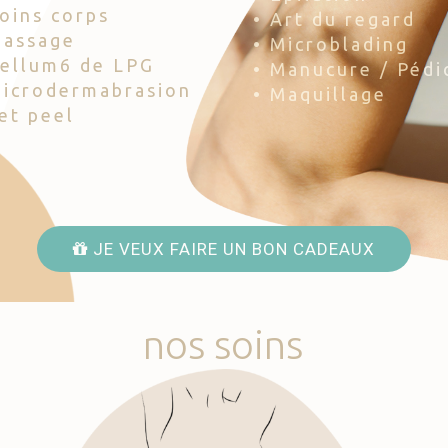
Soins corps
• Art du regard
Massage
• Microblading
Cellum6 de LPG
• Manucure / Pédi
Microdermabrasion
• Maquillage
Jet peel
JE VEUX FAIRE UN BON CADEAUX
nos
soins