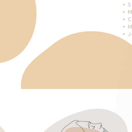
• 
• 
• 
• 
• 