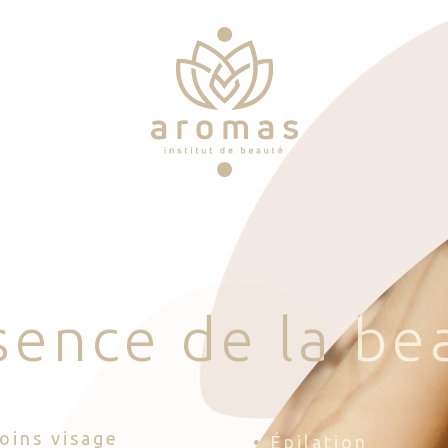
s
e
n
c
e
d
e
l
a
b
e
Soins visage
• Épilation