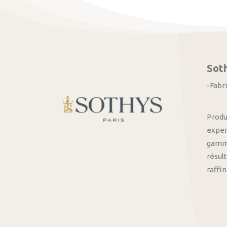
Sot
-Fabr
Produ
exper
gamme
résult
raffi