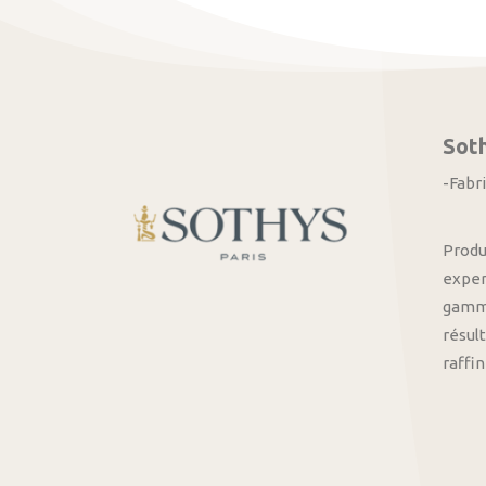
Sot
-Fabr
Produ
exper
gamme
résult
raffi