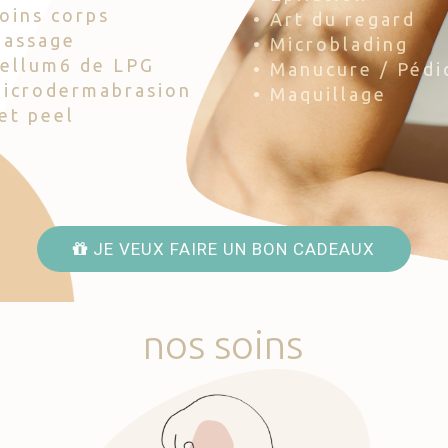
Soins corps
• Art du regard
Massage
• Microblading
Cellum6 de LPG
• Manucure / Pédi
Microdermabrasion
• Maquillage
Jet peel
JE VEUX FAIRE UN BON CADEAUX
nos
soins