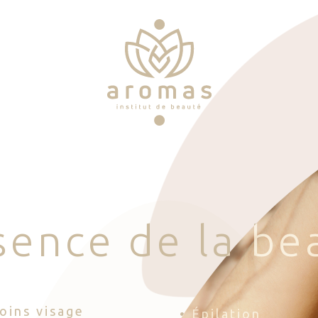
s
e
n
c
e
d
e
l
a
b
e
Soins visage
• Épilation