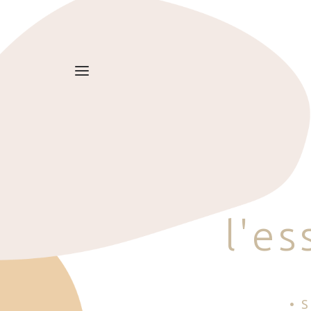
l
'
e
s
• 