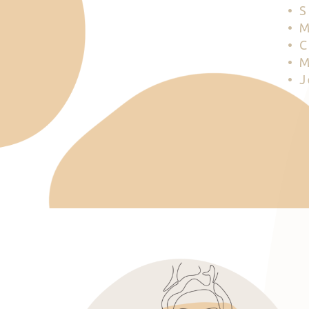
• 
• 
• 
• 
• 