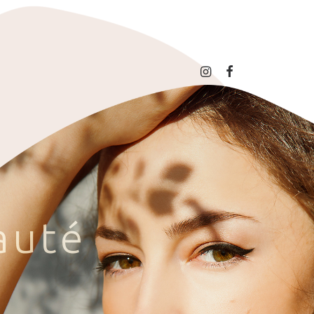
a
u
t
é