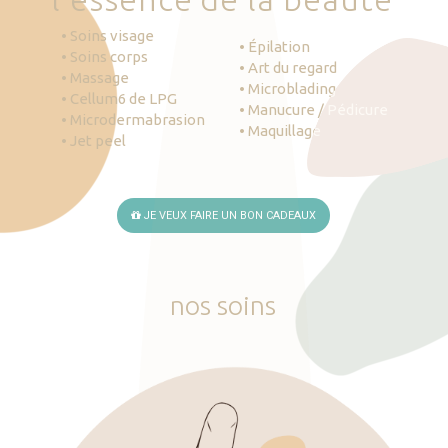
• Soins visage
• Épilation
• Soins corps
• Art du regard
• Massage
• Microblading
• Cellum6 de LPG
• Manucure / Pédicure
• Microdermabrasion
• Maquillage
• Jet peel
JE VEUX FAIRE UN BON CADEAUX
nos
soins