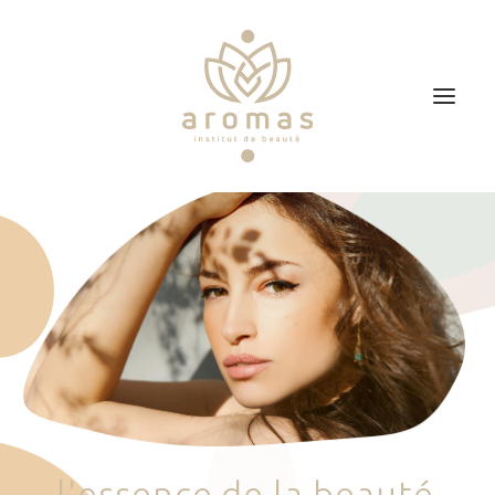
Accueil
Soins
Je veux faire un bon cadeau
Plan d’accès
Prendre RDV
l
'
e
s
s
e
n
c
e
d
e
l
a
b
e
a
u
t
é