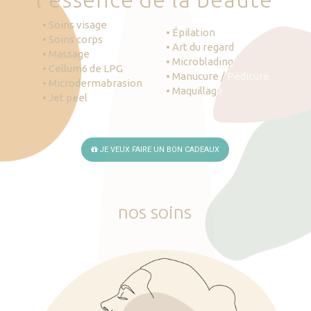
• Soins visage
• Épilation
• Soins corps
• Art du regard
• Massage
• Microblading
• Cellum6 de LPG
• Manucure / Pédicure
• Microdermabrasion
• Maquillage
• Jet peel
JE VEUX FAIRE UN BON CADEAUX
nos
soins