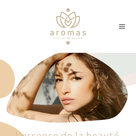
Accueil
Soins
Je veux faire un bon cadeau
Plan d’accès
Prendre RDV
l
'
e
s
s
e
n
c
e
d
e
l
a
b
e
a
u
t
é