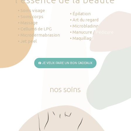
• Soins visage
• Épilation
• Soins corps
• Art du regard
• Massage
• Microblading
• Cellum6 de LPG
• Manucure / Pédicure
• Microdermabrasion
• Maquillage
• Jet peel
JE VEUX FAIRE UN BON CADEAUX
nos
soins