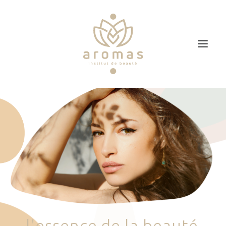
Accueil
Soins
Je veux faire un bon cadeau
Plan d’accès
Prendre RDV
l
'
e
s
s
e
n
c
e
d
e
l
a
b
e
a
u
t
é