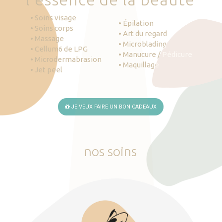
• Soins visage
• Épilation
• Soins corps
• Art du regard
• Massage
• Microblading
• Cellum6 de LPG
• Manucure / Pédicure
• Microdermabrasion
• Maquillage
• Jet peel
JE VEUX FAIRE UN BON CADEAUX
nos
soins