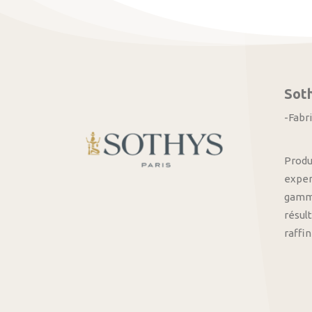
Sot
-Fabr
Produ
exper
gamme
résult
raffi