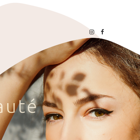
a
u
t
é