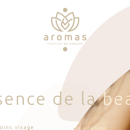
s
e
n
c
e
d
e
l
a
b
e
Soins visage
• Épilation