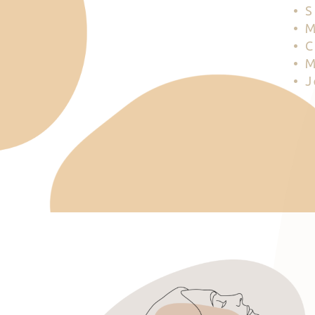
• 
• 
• 
• 
• 