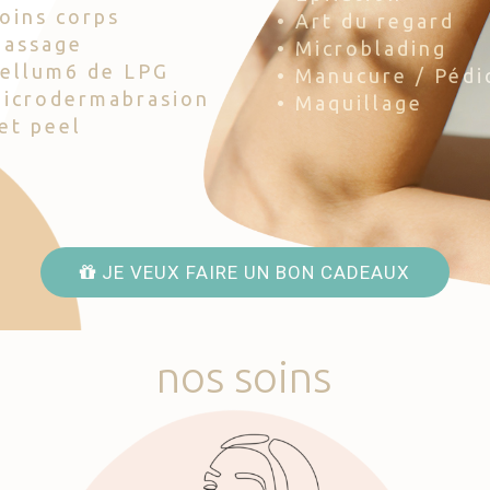
Soins corps
• Art du regard
Massage
• Microblading
Cellum6 de LPG
• Manucure / Pédi
Microdermabrasion
• Maquillage
Jet peel
JE VEUX FAIRE UN BON CADEAUX
nos
soins