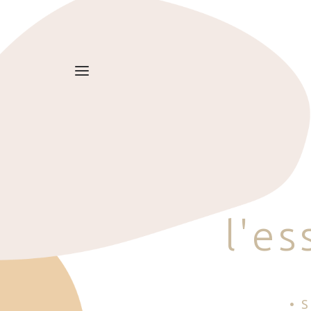
l
'
e
s
• 