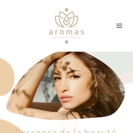
Accueil
Soins
Je veux faire un bon cadeau
Plan d’accès
Prendre RDV
l
'
e
s
s
e
n
c
e
d
e
l
a
b
e
a
u
t
é