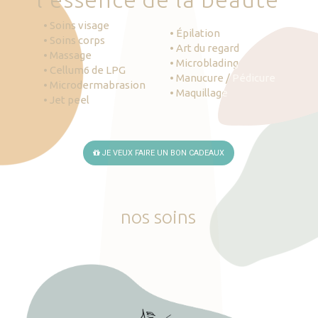
• Soins visage
• Épilation
• Soins corps
• Art du regard
• Massage
• Microblading
• Cellum6 de LPG
• Manucure / Pédicure
• Microdermabrasion
• Maquillage
• Jet peel
JE VEUX FAIRE UN BON CADEAUX
nos
soins