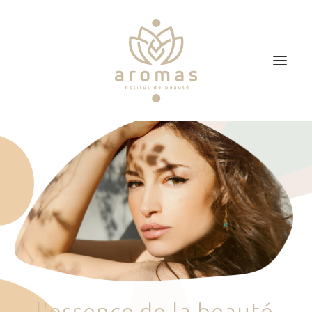
Accueil
Soins
Je veux faire un bon cadeau
Plan d’accès
Prendre RDV
l
'
e
s
s
e
n
c
e
d
e
l
a
b
e
a
u
t
é