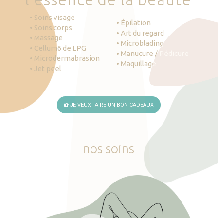
• Soins visage
• Épilation
• Soins corps
• Art du regard
• Massage
• Microblading
• Cellum6 de LPG
• Manucure / Pédicure
• Microdermabrasion
• Maquillage
• Jet peel
JE VEUX FAIRE UN BON CADEAUX
nos
soins