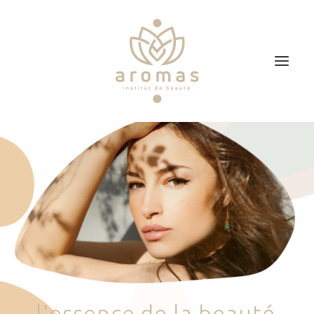
Accueil
Soins
Je veux faire un bon cadeau
Plan d’accès
Prendre RDV
l
'
e
s
s
e
n
c
e
d
e
l
a
b
e
a
u
t
é