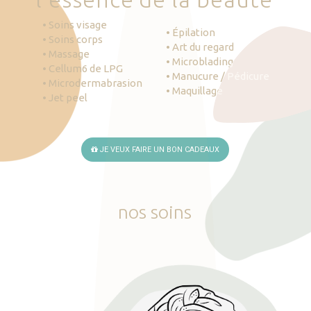
• Soins visage
• Épilation
• Soins corps
• Art du regard
• Massage
• Microblading
• Cellum6 de LPG
• Manucure / Pédicure
• Microdermabrasion
• Maquillage
• Jet peel
JE VEUX FAIRE UN BON CADEAUX
nos
soins