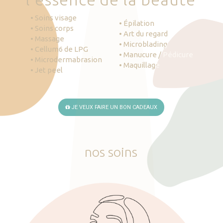
• Soins visage
• Épilation
• Soins corps
• Art du regard
• Massage
• Microblading
• Cellum6 de LPG
• Manucure / Pédicure
• Microdermabrasion
• Maquillage
• Jet peel
JE VEUX FAIRE UN BON CADEAUX
nos
soins