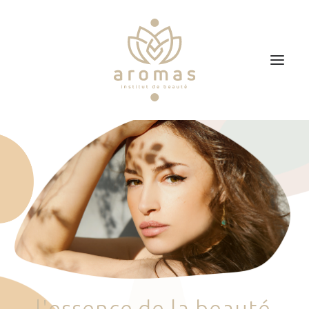
Accueil
Soins
Je veux faire un bon cadeau
Plan d’accès
Prendre RDV
l
'
e
s
s
e
n
c
e
d
e
l
a
b
e
a
u
t
é