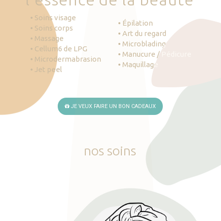
• Soins visage
• Épilation
• Soins corps
• Art du regard
• Massage
• Microblading
• Cellum6 de LPG
• Manucure / Pédicure
• Microdermabrasion
• Maquillage
• Jet peel
JE VEUX FAIRE UN BON CADEAUX
nos
soins