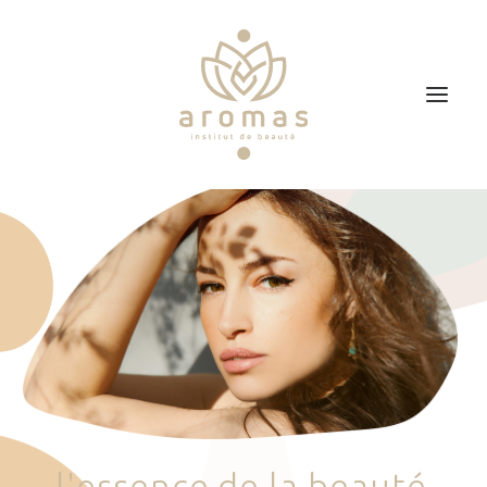
Accueil
Soins
Je veux faire un bon cadeau
Plan d’accès
Prendre RDV
l
'
e
s
s
e
n
c
e
d
e
l
a
b
e
a
u
t
é