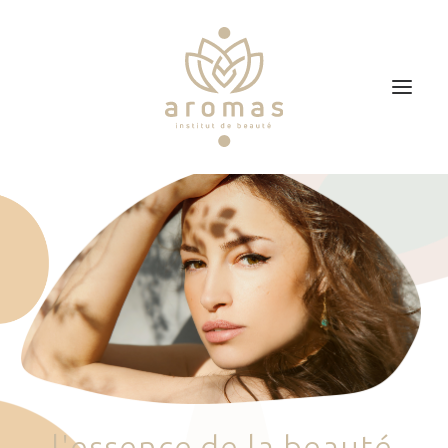
Accueil
Soins
Je veux faire un bon cadeau
Plan d’accès
Prendre RDV
l
'
e
s
s
e
n
c
e
d
e
l
a
b
e
a
u
t
é