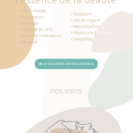
• Soins visage
• Épilation
• Soins corps
• Art du regard
• Massage
• Microblading
• Cellum6 de LPG
• Manucure / Pédicure
• Microdermabrasion
• Maquillage
• Jet peel
JE VEUX FAIRE UN BON CADEAUX
nos
soins