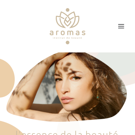
Accueil
Soins
Je veux faire un bon cadeau
Plan d’accès
Prendre RDV
l
'
e
s
s
e
n
c
e
d
e
l
a
b
e
a
u
t
é