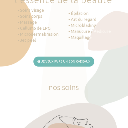
• Soins visage
• Épilation
• Soins corps
• Art du regard
• Massage
• Microblading
• Cellum6 de LPG
• Manucure / Pédicure
• Microdermabrasion
• Maquillage
• Jet peel
JE VEUX FAIRE UN BON CADEAUX
nos
soins