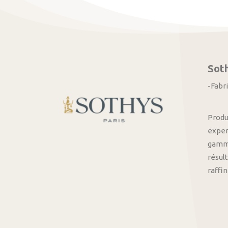
Sot
-Fabr
Produ
exper
gamme
résult
raffi