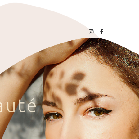
a
u
t
é