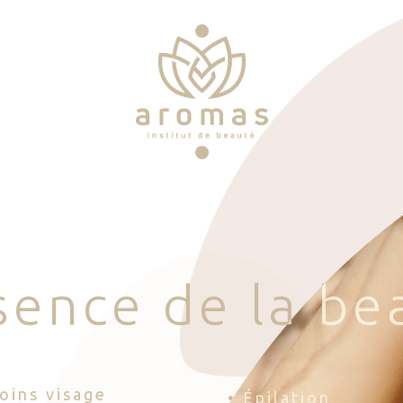
s
e
n
c
e
d
e
l
a
b
e
Soins visage
• Épilation