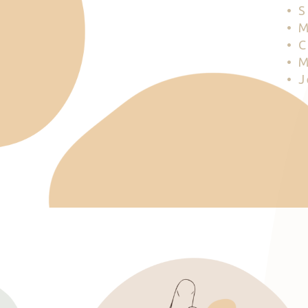
• 
• 
• 
• 
• 