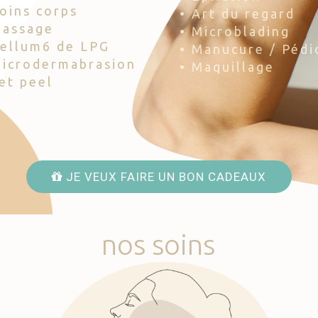
Soins corps
• Art du regard
Massage
• Microblading
Cellum6 de LPG
• Manucure / Pédi
Microdermabrasion
• Maquillage
Jet peel
JE VEUX FAIRE UN BON CADEAUX
nos
soins