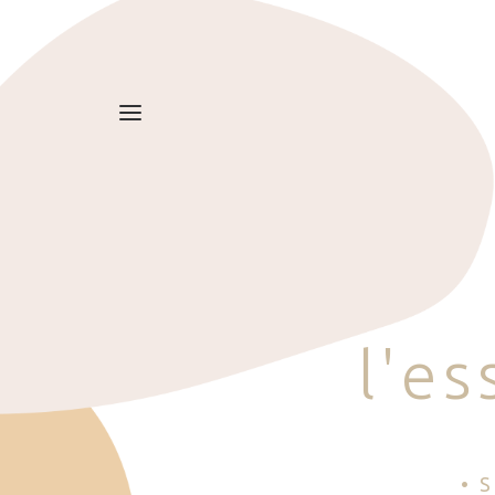
l
'
e
s
• 