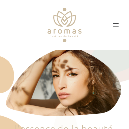
Accueil
Soins
Je veux faire un bon cadeau
Plan d’accès
Prendre RDV
l
'
e
s
s
e
n
c
e
d
e
l
a
b
e
a
u
t
é