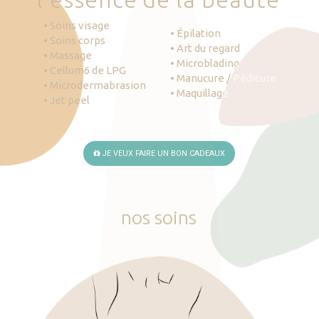
• Soins visage
• Épilation
• Soins corps
• Art du regard
• Massage
• Microblading
• Cellum6 de LPG
• Manucure / Pédicure
• Microdermabrasion
• Maquillage
• Jet peel
JE VEUX FAIRE UN BON CADEAUX
nos
soins