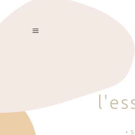
l
'
e
s
• 