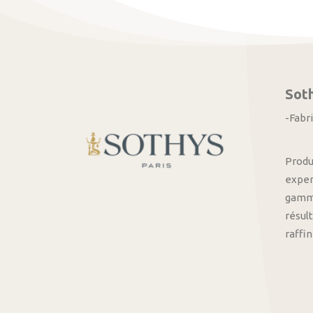
Sot
-Fabr
Produ
exper
gamme
résult
raffi