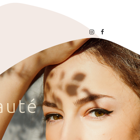
a
u
t
é