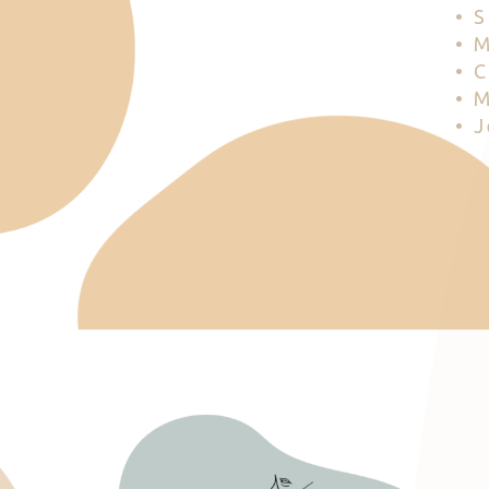
• 
• 
• 
• 
• 