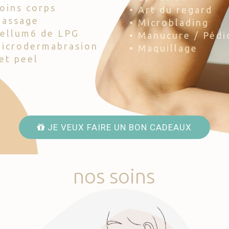
Soins corps
• Art du regard
Massage
• Microblading
Cellum6 de LPG
• Manucure / Pédi
Microdermabrasion
• Maquillage
Jet peel
JE VEUX FAIRE UN BON CADEAUX
nos
soins