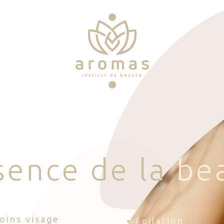
s
e
n
c
e
d
e
l
a
b
e
Soins visage
• Épilation