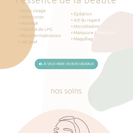
• Soins visage
• Épilation
• Soins corps
• Art du regard
• Massage
• Microblading
• Cellum6 de LPG
• Manucure / Pédicure
• Microdermabrasion
• Maquillage
• Jet peel
JE VEUX FAIRE UN BON CADEAUX
nos
soins