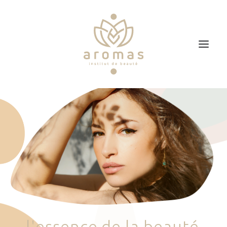
Accueil
Soins
Je veux faire un bon cadeau
Plan d’accès
Prendre RDV
l
'
e
s
s
e
n
c
e
d
e
l
a
b
e
a
u
t
é