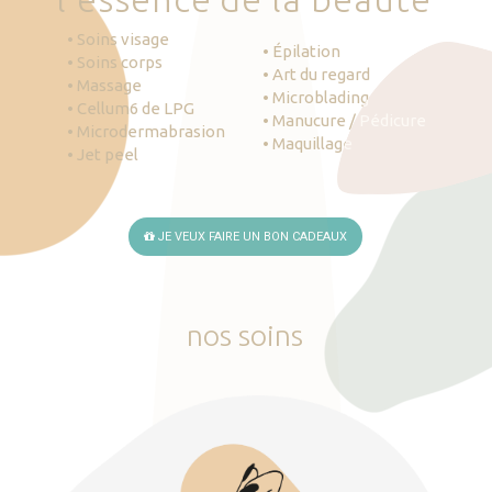
• Soins visage
• Épilation
• Soins corps
• Art du regard
• Massage
• Microblading
• Cellum6 de LPG
• Manucure / Pédicure
• Microdermabrasion
• Maquillage
• Jet peel
JE VEUX FAIRE UN BON CADEAUX
nos
soins