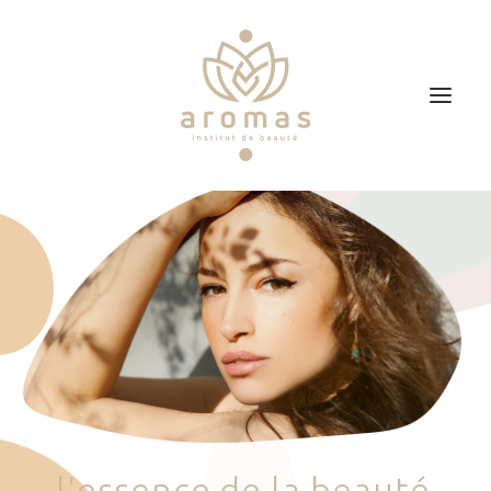
Accueil
Soins
Je veux faire un bon cadeau
Plan d’accès
Prendre RDV
l
'
e
s
s
e
n
c
e
d
e
l
a
b
e
a
u
t
é