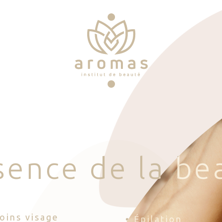
s
e
n
c
e
d
e
l
a
b
e
Soins visage
• Épilation