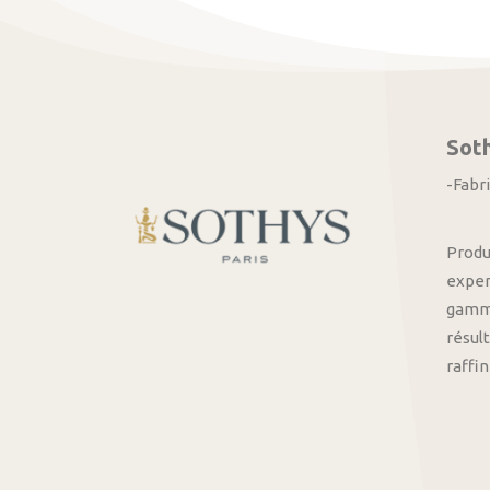
Sot
-Fabr
Produ
exper
gamme
résult
raffi