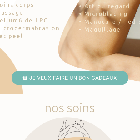
Soins corps
• Art du regard
Massage
• Microblading
Cellum6 de LPG
• Manucure / Pédi
Microdermabrasion
• Maquillage
Jet peel
JE VEUX FAIRE UN BON CADEAUX
nos
soins