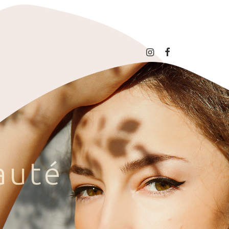
a
u
t
é