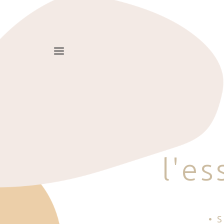
l
'
e
s
• 