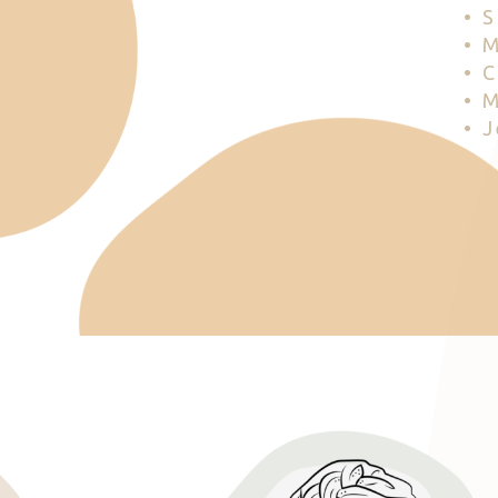
• 
• 
• 
• 
• 